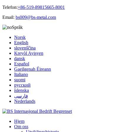
Telefon:
+86-519-89815665-8001
Email:
bs009@bs-metal.com
Språk
Norsk
English
slovenščina
Kreyòl Ayisyen
dansk
Español
Gaeilgenah Éireann
Italiano
suomi
русский
íslenska
فارسی
Nederlands
Hjem
Om oss
Utviklingshistorie