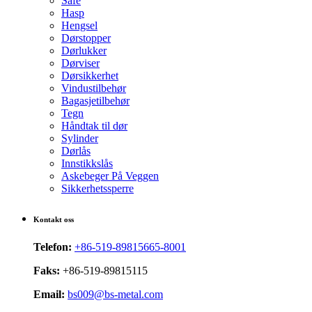
Safe
Hasp
Hengsel
Dørstopper
Dørlukker
Dørviser
Dørsikkerhet
Vindustilbehør
Bagasjetilbehør
Tegn
Håndtak til dør
Sylinder
Dørlås
Innstikkslås
Askebeger På Veggen
Sikkerhetssperre
Kontakt oss
Telefon:
+86-519-89815665-8001
Faks:
+86-519-89815115
Email:
bs009@bs-metal.com