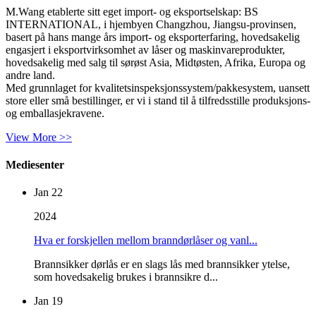
M.Wang etablerte sitt eget import- og eksportselskap: BS
INTERNATIONAL, i hjembyen Changzhou, Jiangsu-provinsen,
basert på hans mange års import- og eksporterfaring, hovedsakelig
engasjert i eksportvirksomhet av låser og maskinvareprodukter,
hovedsakelig med salg til sørøst Asia, Midtøsten, Afrika, Europa og
andre land.
Med grunnlaget for kvalitetsinspeksjonssystem/pakkesystem, uansett
store eller små bestillinger, er vi i stand til å tilfredsstille produksjons-
og emballasjekravene.
View More >>
Mediesenter
Jan 22
2024
Hva er forskjellen mellom branndørlåser og vanl...
Brannsikker dørlås er en slags lås med brannsikker ytelse,
som hovedsakelig brukes i brannsikre d...
Jan 19